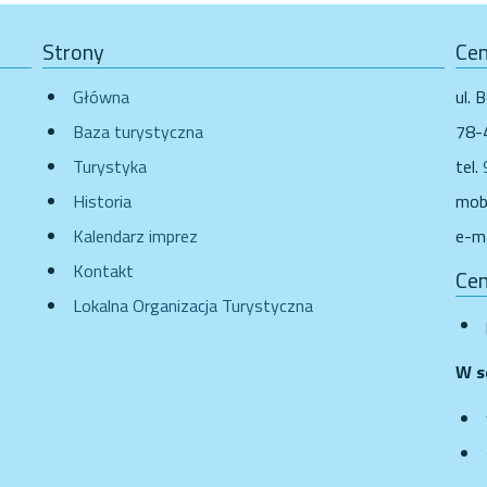
Strony
Cen
Główna
ul. 
Baza turystyczna
78-
Turystyka
tel.
Historia
mobi
Kalendarz imprez
e-ma
Kontakt
Cen
Lokalna Organizacja Turystyczna
W s