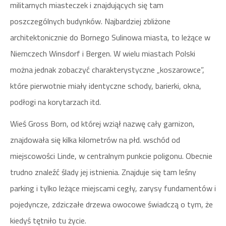
militarnych miasteczek i znajdujących się tam
poszczególnych budynków. Najbardziej zbliżone
architektonicznie do Bornego Sulinowa miasta, to leżące w
Niemczech Winsdorf i Bergen. W wielu miastach Polski
można jednak zobaczyć charakterystyczne „koszarowce”,
które pierwotnie miały identyczne schody, barierki, okna,
podłogi na korytarzach itd.
Wieś Gross Born, od której wziął nazwę cały garnizon,
znajdowała się kilka kilometrów na płd. wschód od
miejscowości Linde, w centralnym punkcie poligonu. Obecnie
trudno znaleźć ślady jej istnienia. Znajduje się tam leśny
parking i tylko leżące miejscami cegły, zarysy fundamentów i
pojedyncze, zdziczałe drzewa owocowe świadczą o tym, że
kiedyś tętniło tu życie.