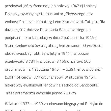
przebywali jeńcy francuscy (do połowy 1942 r.) i polscy.
Przetrzymywany był tu m.in. autor „Pierwszego dnia
wolności” pisarz i dramaturg Leon Kruczkowski. Tutaj trafiła
duża część żołnierzy Powstania Warszawskiego po
podpisaniu aktu kapitulacji w dniu 2 października 1944 r..
Stan liczebny jeńców ulegał ciągłym zmianom. O wielkości
obozu świadczy fakt, że w lutym 1941 r. w obozie
przebywało 3.731 Francuzów (3.166 oficerów, 565
ordynansów), a 1 stycznia 1945 r. – 5.391 jeńców polskich
(5.014 oficerów, 377 ordynansów). W styczniu 1945 r.
hitlerowcy ewakuowali jeńców na zachód do Sandbostel.
Trasa przemarszu wynosiła ponad 700 km.
W latach 1932 – 1939 zbudowano biegnący od Bałtyku do