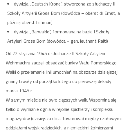
dywizja „Deutsch Krone”, stworzona ze słuchaczy II
Szkoły Artylerii Gross Born (dowódca – oberst dr Ernst, a
później oberst Lehman)
dywizja „Barwalde”, formowana na bazie I Szkoły
Artylerii Gross Born (dowódca – gen. leutnant Raitl)
Od 22 stycznia 1945 r. słuchacze II Szkoły Artylerii
Wehrmachru zaczęli obsadzać bunkry Wału Pomorskiego.
Walki o przełamanie linii umocnień na obszarze dzisiejszej
gminy trwały od początku lutego do pierwszej dekady
marca 1945 r.
W samym mieście nie było cięższych walk. Wspomina się
tylko o wymianie ognia w rejonie spichlerzy i kompleksu
magazynów (dzisiejsza ulica Towarowa) między czołowymi
oddziałami wojsk radzieckich, a niemieckimi żołnierzami