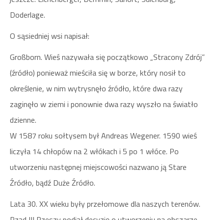
Doderlage.
O sąsiedniej wsi napisał:
Großborn. Wieś nazywała się początkowo „Stracony Zdrój”
(źródło) ponieważ mieściła się w borze, który nosił to
określenie, w nim wytrysnęło źródło, które dwa razy
zaginęło w ziemi i ponownie dwa razy wyszło na światło
dzienne.
W 1587 roku sołtysem był Andreas Wegener. 1590 wieś
liczyła 14 chłopów na 2 włókach i 5 po 1 włóce. Po
utworzeniu następnej miejscowości nazwano ją Stare
Źródło, bądź Duże Źródło.
Lata 30. XX wieku były przełomowe dla naszych terenów.
Rząd III Rzeszy podjął decyzję o utworzeniu na obszarze