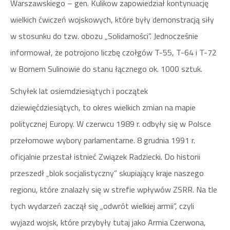
Warszawskiego – gen. Kulikow zapowiedział kontynuację
wielkich ćwiczeń wojskowych, które były demonstracją siły
w stosunku do tzw. obozu „Solidarności”. Jednocześnie
informował, że potrojono liczbę czołgów T-55, T-64 i T-72
w Bornem Sulinowie do stanu łącznego ok. 1000 sztuk.
Schyłek lat osiemdziesiątych i początek
dziewięćdziesiątych, to okres wielkich zmian na mapie
politycznej Europy. W czerwcu 1989 r. odbyły się w Polsce
przełomowe wybory parlamentarne. 8 grudnia 1991 r.
oficjalnie przestał istnieć Związek Radziecki. Do historii
przeszedł „blok socjalistyczny” skupiający kraje naszego
regionu, które znalazły się w strefie wpływów ZSRR. Na tle
tych wydarzeń zaczął się „odwrót wielkiej armii”, czyli
wyjazd wojsk, które przybyły tutaj jako Armia Czerwona,