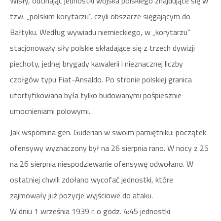
Wisły, odcinając jednostki wojska polskiego znajdujące się w
tzw. „polskim korytarzu”, czyli obszarze sięgającym do
Bałtyku. Według wywiadu niemieckiego, w „korytarzu”
stacjonowały siły polskie składające się z trzech dywizji
piechoty, jednej brygady kawalerii i nieznacznej liczby
czołgów typu Fiat-Ansaldo. Po stronie polskiej granica
ufortyfikowana była tylko budowanymi pośpiesznie
umocnieniami polowymi.
Jak wspomina gen. Guderian w swoim pamiętniku: początek
ofensywy wyznaczony był na 26 sierpnia rano. W nocy z 25
na 26 sierpnia niespodziewanie ofensywę odwołano. W
ostatniej chwili zdołano wycofać jednostki, które
zajmowały już pozycje wyjściowe do ataku.
W dniu 1 września 1939 r. o godz. 4:45 jednostki