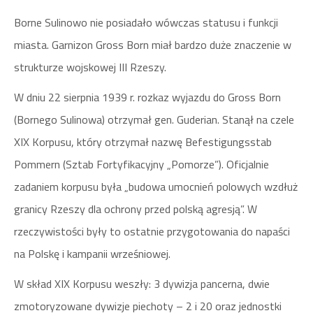
Borne Sulinowo nie posiadało wówczas statusu i funkcji
miasta. Garnizon Gross Born miał bardzo duże znaczenie w
strukturze wojskowej III Rzeszy.
W dniu 22 sierpnia 1939 r. rozkaz wyjazdu do Gross Born
(Bornego Sulinowa) otrzymał gen. Guderian. Stanął na czele
XIX Korpusu, który otrzymał nazwę Befestigungsstab
Pommern (Sztab Fortyfikacyjny „Pomorze”). Oficjalnie
zadaniem korpusu była „budowa umocnień polowych wzdłuż
granicy Rzeszy dla ochrony przed polską agresją”. W
rzeczywistości były to ostatnie przygotowania do napaści
na Polskę i kampanii wrześniowej.
W skład XIX Korpusu weszły: 3 dywizja pancerna, dwie
zmotoryzowane dywizje piechoty – 2 i 20 oraz jednostki