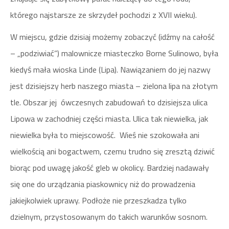
którego najstarsze ze skrzydeł pochodzi z XVII wieku).
W miejscu, gdzie dzisiaj możemy zobaczyć (idźmy na całość
– „podziwiać”) malownicze miasteczko Borne Sulinowo, była
kiedyś mała wioska Linde (Lipa). Nawiązaniem do jej nazwy
jest dzisiejszy herb naszego miasta – zielona lipa na złotym
tle. Obszar jej ówczesnych zabudowań to dzisiejsza ulica
Lipowa w zachodniej części miasta. Ulica tak niewielka, jak
niewielka była to miejscowość. Wieś nie szokowała ani
wielkością ani bogactwem, czemu trudno się zresztą dziwić
biorąc pod uwagę jakość gleb w okolicy. Bardziej nadawały
się one do urządzania piaskownicy niż do prowadzenia
jakiejkolwiek uprawy. Podłoże nie przeszkadza tylko
dzielnym, przystosowanym do takich warunków sosnom.