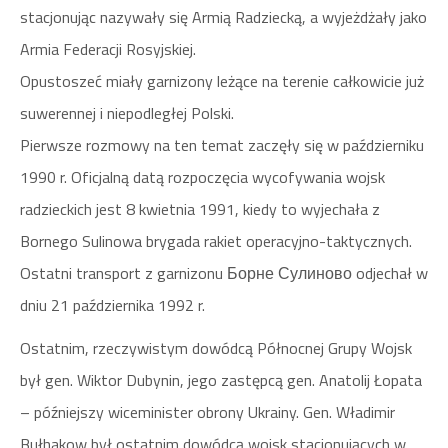
stacjonując nazywały się Armią Radziecką, a wyjeżdżały jako
Armia Federacji Rosyjskiej.
Opustoszeć miały garnizony leżące na terenie całkowicie już
suwerennej i niepodległej Polski.
Pierwsze rozmowy na ten temat zaczęły się w październiku
1990 r. Oficjalną datą rozpoczęcia wycofywania wojsk
radzieckich jest 8 kwietnia 1991, kiedy to wyjechała z
Bornego Sulinowa brygada rakiet operacyjno-taktycznych.
Ostatni transport z garnizonu Борне Сулиново odjechał w
dniu 21 października 1992 r.
Ostatnim, rzeczywistym dowódcą Północnej Grupy Wojsk
był gen. Wiktor Dubynin, jego zastępcą gen. Anatolij Łopata
– późniejszy wiceminister obrony Ukrainy. Gen. Władimir
Bułhakow był ostatnim dowódcą wojsk stacjonujących w