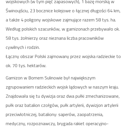
wojskowych (w tym pięć zapasowych), 1 bazę morską w
Świnoujściu, 23 bocznice kolejowe o łącznej długości 64 km,
a także 4 poligony wojskowe zajmujące razem 58 tys. ha.
Według polskich szacunków, w garnizonach przebywało ok.
58 tys. żołnierzy oraz nieznana liczba pracowników
cywilnych i rodzin.
Łączny obszar Polski zajmowany przez wojska radzieckie to
ok. 70 tys. hektarów.
Garnizon w Bornem Sulinowie był największym
zgrupowaniem radzieckich wojsk lądowych w naszym kraju.
Znajdowała się tu dywizja oraz dwa pułki zmechanizowane,
pułk oraz batalion czołgów, pułk artylerii, dywizjon artylerii
przeciwlotniczej, bataliony: saperów, zaopatrzenia,
medyczny, rozpoznawczy, brygada rakiet operacyjno-