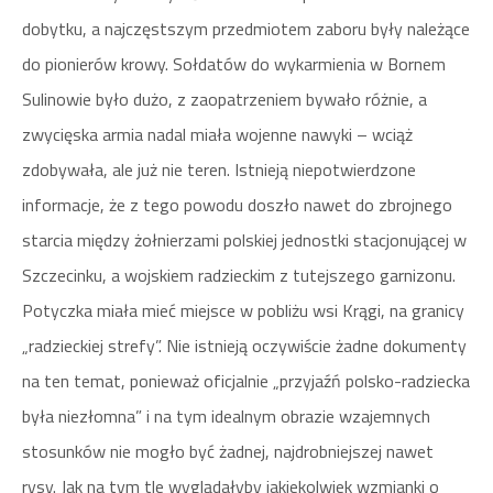
dobytku, a najczęstszym przedmiotem zaboru były należące
do pionierów krowy. Sołdatów do wykarmienia w Bornem
Sulinowie było dużo, z zaopatrzeniem bywało różnie, a
zwycięska armia nadal miała wojenne nawyki – wciąż
zdobywała, ale już nie teren. Istnieją niepotwierdzone
informacje, że z tego powodu doszło nawet do zbrojnego
starcia między żołnierzami polskiej jednostki stacjonującej w
Szczecinku, a wojskiem radzieckim z tutejszego garnizonu.
Potyczka miała mieć miejsce w pobliżu wsi Krągi, na granicy
„radzieckiej strefy”. Nie istnieją oczywiście żadne dokumenty
na ten temat, ponieważ oficjalnie „przyjaźń polsko-radziecka
była niezłomna” i na tym idealnym obrazie wzajemnych
stosunków nie mogło być żadnej, najdrobniejszej nawet
rysy. Jak na tym tle wyglądałyby jakiekolwiek wzmianki o