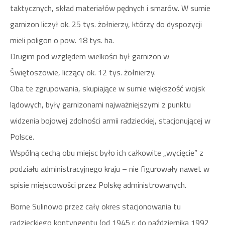
taktycznych, skład materiałów pędnych i smarów. W sumie
garnizon liczył ok. 25 tys. żołnierzy, którzy do dyspozycji
mieli poligon o pow. 18 tys. ha.
Drugim pod względem wielkości był garnizon w
Świętoszowie, liczący ok. 12 tys. żołnierzy.
Oba te zgrupowania, skupiające w sumie większość wojsk
lądowych, były garnizonami najważniejszymi z punktu
widzenia bojowej zdolności armii radzieckiej, stacjonującej w
Polsce.
Wspólną cechą obu miejsc było ich całkowite „wycięcie” z
podziału administracyjnego kraju – nie figurowały nawet w
spisie miejscowości przez Polskę administrowanych.
Borne Sulinowo przez cały okres stacjonowania tu
radzieckiego kontyngentu (od 1945 r. do października 1992