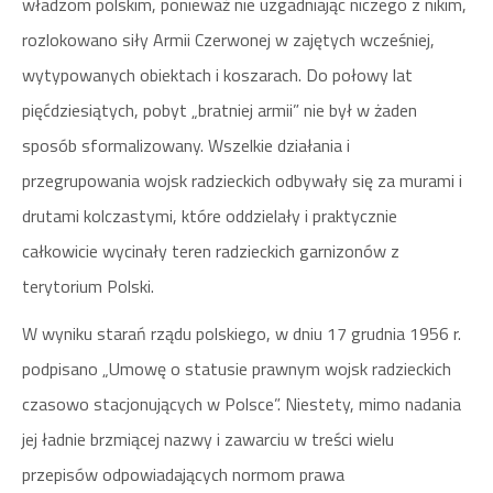
władzom polskim, ponieważ nie uzgadniając niczego z nikim,
rozlokowano siły Armii Czerwonej w zajętych wcześniej,
wytypowanych obiektach i koszarach. Do połowy lat
pięćdziesiątych, pobyt „bratniej armii” nie był w żaden
sposób sformalizowany. Wszelkie działania i
przegrupowania wojsk radzieckich odbywały się za murami i
drutami kolczastymi, które oddzielały i praktycznie
całkowicie wycinały teren radzieckich garnizonów z
terytorium Polski.
W wyniku starań rządu polskiego, w dniu 17 grudnia 1956 r.
podpisano „Umowę o statusie prawnym wojsk radzieckich
czasowo stacjonujących w Polsce”. Niestety, mimo nadania
jej ładnie brzmiącej nazwy i zawarciu w treści wielu
przepisów odpowiadających normom prawa