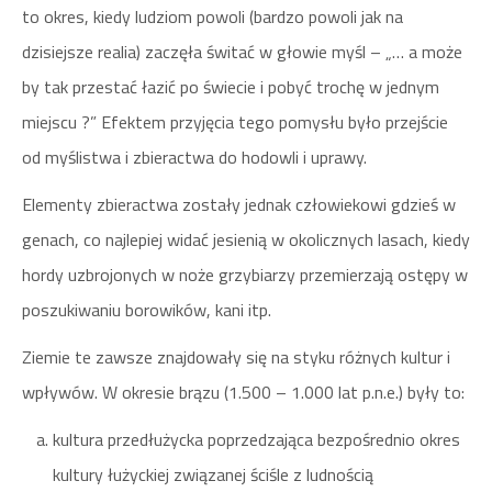
to okres, kiedy ludziom powoli (bardzo powoli jak na
dzisiejsze realia) zaczęła świtać w głowie myśl – „… a może
by tak przestać łazić po świecie i pobyć trochę w jednym
miejscu ?” Efektem przyjęcia tego pomysłu było przejście
od myślistwa i zbieractwa do hodowli i uprawy.
Elementy zbieractwa zostały jednak człowiekowi gdzieś w
genach, co najlepiej widać jesienią w okolicznych lasach, kiedy
hordy uzbrojonych w noże grzybiarzy przemierzają ostępy w
poszukiwaniu borowików, kani itp.
Ziemie te zawsze znajdowały się na styku różnych kultur i
wpływów. W okresie brązu (1.500 – 1.000 lat p.n.e.) były to:
kultura przedłużycka poprzedzająca bezpośrednio okres
kultury łużyckiej związanej ściśle z ludnością