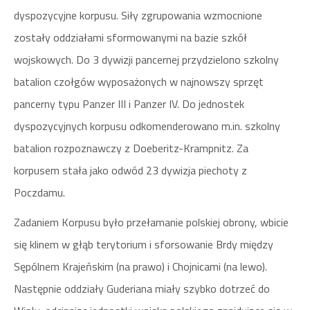
dyspozycyjne korpusu. Siły zgrupowania wzmocnione
zostały oddziałami sformowanymi na bazie szkół
wojskowych. Do 3 dywizji pancernej przydzielono szkolny
batalion czołgów wyposażonych w najnowszy sprzęt
pancerny typu Panzer III i Panzer IV. Do jednostek
dyspozycyjnych korpusu odkomenderowano m.in. szkolny
batalion rozpoznawczy z Doeberitz-Krampnitz. Za
korpusem stała jako odwód 23 dywizja piechoty z
Poczdamu.
Zadaniem Korpusu było przełamanie polskiej obrony, wbicie
się klinem w głąb terytorium i sforsowanie Brdy między
Sępólnem Krajeńskim (na prawo) i Chojnicami (na lewo).
Następnie oddziały Guderiana miały szybko dotrzeć do