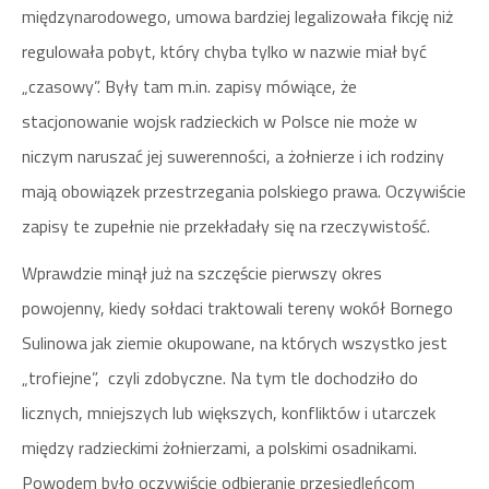
międzynarodowego, umowa bardziej legalizowała fikcję niż
regulowała pobyt, który chyba tylko w nazwie miał być
„czasowy”. Były tam m.in. zapisy mówiące, że
stacjonowanie wojsk radzieckich w Polsce nie może w
niczym naruszać jej suwerenności, a żołnierze i ich rodziny
mają obowiązek przestrzegania polskiego prawa. Oczywiście
zapisy te zupełnie nie przekładały się na rzeczywistość.
Wprawdzie minął już na szczęście pierwszy okres
powojenny, kiedy sołdaci traktowali tereny wokół Bornego
Sulinowa jak ziemie okupowane, na których wszystko jest
„trofiejne”, czyli zdobyczne. Na tym tle dochodziło do
licznych, mniejszych lub większych, konfliktów i utarczek
między radzieckimi żołnierzami, a polskimi osadnikami.
Powodem było oczywiście odbieranie przesiedleńcom