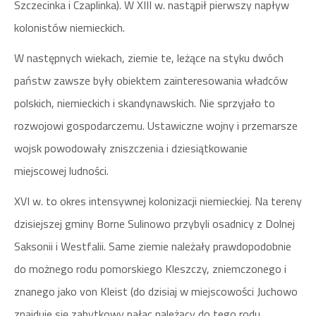
Szczecinka i Czaplinka). W XIII w. nastąpił pierwszy napływ
kolonistów niemieckich.
W następnych wiekach, ziemie te, leżące na styku dwóch
państw zawsze były obiektem zainteresowania władców
polskich, niemieckich i skandynawskich. Nie sprzyjało to
rozwojowi gospodarczemu. Ustawiczne wojny i przemarsze
wojsk powodowały zniszczenia i dziesiątkowanie
miejscowej ludności.
XVI w. to okres intensywnej kolonizacji niemieckiej. Na tereny
dzisiejszej gminy Borne Sulinowo przybyli osadnicy z Dolnej
Saksonii i Westfalii. Same ziemie należały prawdopodobnie
do możnego rodu pomorskiego Kleszczy, zniemczonego i
znanego jako von Kleist (do dzisiaj w miejscowości Juchowo
znajduje się zabytkowy pałac należący do tego rodu,