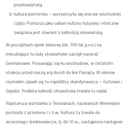
prasłowiańską
kultura pomorska – wytworzyła się ona we wschodniej
części Pomorza jako odłam kultury łużyckiej i etnicznie
związana jest również z ludnością słowiańską.
W początkach epoki żelaznej (ok. 700 lat p.n.e.) na
mieszkające tu ludy słowiańskie zaczęli nacierać
Germanowie. Posuwając się ku wschodowi, w ostatnim
stuleciu przed naszą erą doszli do linii Parsęty. W okresie
rzymskim zjawili się tu najeźdźcy skandynawscy – Gotowie i
Gepidzi. Podbita ludność słowiańska trwała tu nadal.
Najstarsza wzmianka o Słowianach, nazwanych Wenedami
pochodzi z przełomu I i II w. Kultura ta trwała do
wczesnego średniowiecza, tj. do VI w., zastąpiona następnie