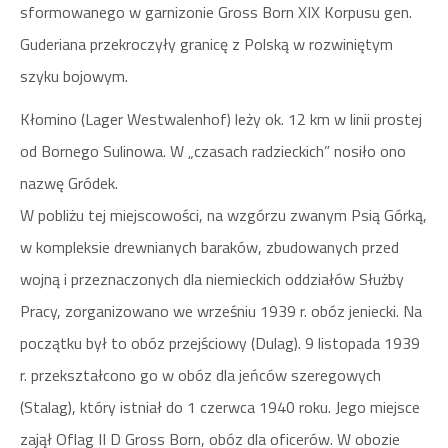
sformowanego w garnizonie Gross Born XIX Korpusu gen.
Guderiana przekroczyły granicę z Polską w rozwiniętym
szyku bojowym.
Kłomino (Lager Westwalenhof) leży ok. 12 km w linii prostej
od Bornego Sulinowa. W „czasach radzieckich” nosiło ono
nazwę Gródek.
W pobliżu tej miejscowości, na wzgórzu zwanym Psią Górką,
w kompleksie drewnianych baraków, zbudowanych przed
wojną i przeznaczonych dla niemieckich oddziałów Służby
Pracy, zorganizowano we wrześniu 1939 r. obóz jeniecki. Na
początku był to obóz przejściowy (Dulag). 9 listopada 1939
r. przekształcono go w obóz dla jeńców szeregowych
(Stalag), który istniał do 1 czerwca 1940 roku. Jego miejsce
zajął Oflag II D Gross Born, obóz dla oficerów. W obozie