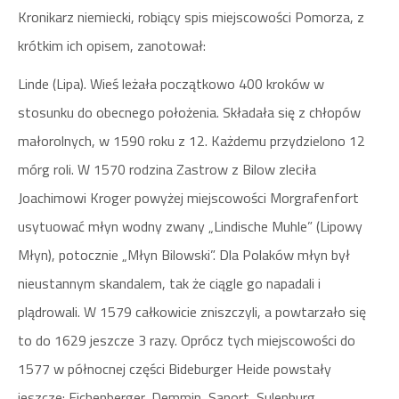
Kronikarz niemiecki, robiący spis miejscowości Pomorza, z
krótkim ich opisem, zanotował:
Linde (Lipa). Wieś leżała początkowo 400 kroków w
stosunku do obecnego położenia. Składała się z chłopów
małorolnych, w 1590 roku z 12. Każdemu przydzielono 12
mórg roli. W 1570 rodzina Zastrow z Bilow zleciła
Joachimowi Kroger powyżej miejscowości Morgrafenfort
usytuować młyn wodny zwany „Lindische Muhle” (Lipowy
Młyn), potocznie „Młyn Bilowski”. Dla Polaków młyn był
nieustannym skandalem, tak że ciągle go napadali i
plądrowali. W 1579 całkowicie zniszczyli, a powtarzało się
to do 1629 jeszcze 3 razy. Oprócz tych miejscowości do
1577 w północnej części Bideburger Heide powstały
jeszcze: Eichenberger, Demmin, Sanort, Sulenburg,