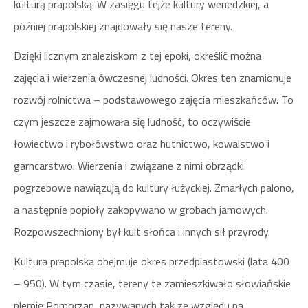
kulturą prapolską. W zasięgu tejże kultury wenedzkiej, a
później prapolskiej znajdowały się nasze tereny.
Dzięki licznym znaleziskom z tej epoki, określić można
zajęcia i wierzenia ówczesnej ludności. Okres ten znamionuje
rozwój rolnictwa – podstawowego zajęcia mieszkańców. To
czym jeszcze zajmowała się ludność, to oczywiście
łowiectwo i rybołówstwo oraz hutnictwo, kowalstwo i
garncarstwo. Wierzenia i związane z nimi obrządki
pogrzebowe nawiązują do kultury łużyckiej. Zmarłych palono,
a następnie popioły zakopywano w grobach jamowych.
Rozpowszechniony był kult słońca i innych sił przyrody.
Kultura prapolska obejmuje okres przedpiastowski (lata 400
– 950). W tym czasie, tereny te zamieszkiwało słowiańskie
plemię Pomorzan, nazywanych tak ze względu na