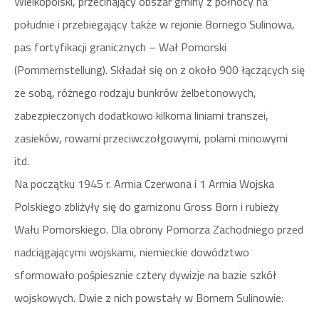
Wielkopolski, przecinający obszar gminy z północy na
południe i przebiegający także w rejonie Bornego Sulinowa,
pas fortyfikacji granicznych – Wał Pomorski
(Pommernstellung). Składał się on z około 900 łączących się
ze sobą, różnego rodzaju bunkrów żelbetonowych,
zabezpieczonych dodatkowo kilkoma liniami transzei,
zasieków, rowami przeciwczołgowymi, polami minowymi
itd.
Na początku 1945 r. Armia Czerwona i 1 Armia Wojska
Polskiego zbliżyły się do garnizonu Gross Born i rubieży
Wału Pomorskiego. Dla obrony Pomorza Zachodniego przed
nadciągającymi wojskami, niemieckie dowództwo
sformowało pośpiesznie cztery dywizje na bazie szkół
wojskowych. Dwie z nich powstały w Bornem Sulinowie: