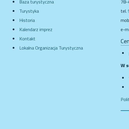
Baza turystyczna
78-
Turystyka
tel.
Historia
mobi
Kalendarz imprez
e-ma
Kontakt
Cen
Lokalna Organizacja Turystyczna
W s
Poli