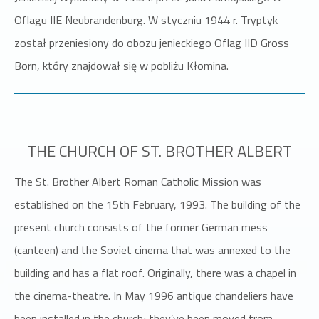
Oflagu IIE Neubrandenburg. W styczniu 1944 r. Tryptyk
został przeniesiony do obozu jenieckiego Oflag IID Gross
Born, który znajdował się w pobliżu Kłomina.
THE CHURCH OF ST. BROTHER ALBERT
The St. Brother Albert Roman Catholic Mission was
established on the 15th February, 1993. The building of the
present church consists of the former German mess
(canteen) and the Soviet cinema that was annexed to the
building and has a flat roof. Originally, there was a chapel in
the cinema-theatre. In May 1996 antique chandeliers have
been installed in the church; they’ve been moved from