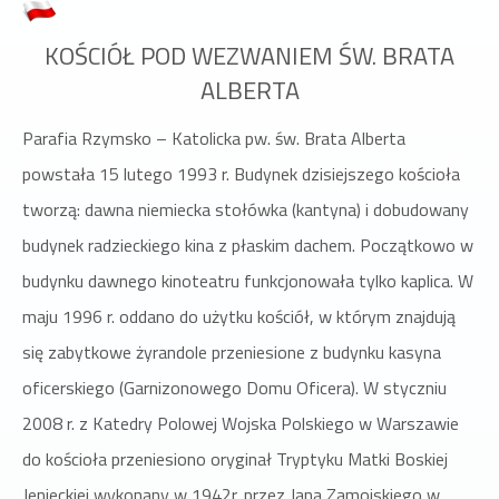
KOŚCIÓŁ POD WEZWANIEM ŚW. BRATA
ALBERTA
Parafia Rzymsko – Katolicka pw. św. Brata Alberta
powstała 15 lutego 1993 r. Budynek dzisiejszego kościoła
tworzą: dawna niemiecka stołówka (kantyna) i dobudowany
budynek radzieckiego kina z płaskim dachem. Początkowo w
budynku dawnego kinoteatru funkcjonowała tylko kaplica. W
maju 1996 r. oddano do użytku kościół, w którym znajdują
się zabytkowe żyrandole przeniesione z budynku kasyna
oficerskiego (Garnizonowego Domu Oficera). W styczniu
2008 r. z Katedry Polowej Wojska Polskiego w Warszawie
do kościoła przeniesiono oryginał Tryptyku Matki Boskiej
Jenieckiej wykonany w 1942r. przez Jana Zamojskiego w