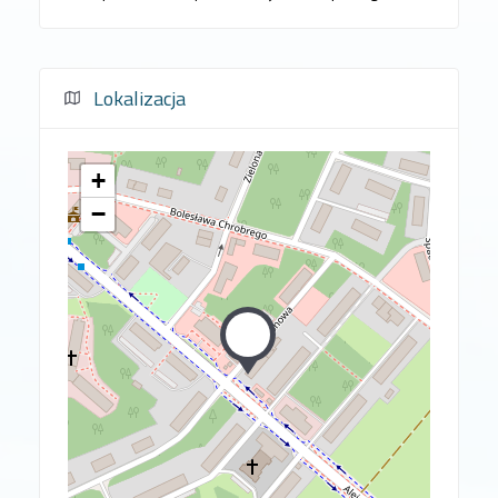
Lokalizacja
+
−